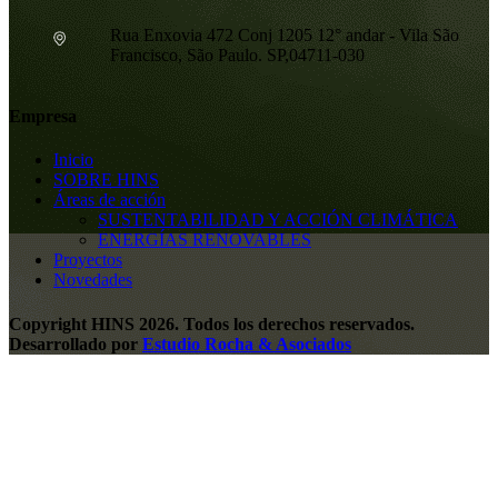
Rua Enxovia 472 Conj 1205 12° andar - Vila São
Francisco, São Paulo. SP,04711-030
Empresa
Inicio
SOBRE HINS
Áreas de acción
SUSTENTABILIDAD Y ACCIÓN CLIMÁTICA
ENERGÍAS RENOVABLES
Proyectos
Novedades
Copyright HINS 2026. Todos los derechos reservados.
Desarrollado por
Estudio Rocha & Asociados