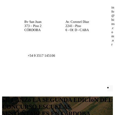
in
fo
@
hi
Bv San Juan
Av. Coronel Díaz
ns
373 – Piso 2
2241 - Piso
.c
CÓRDOBA
6 - Of. D - CABA
o
m
.a
r
+54 9 3517 145106
Facebook
X
Instagram
LinkedIn
SE LANZó LA SEGUNDA EDICIóN DEL
CONCURSO ESCUELAS
SUSTENTABLES EN CóRDOBA