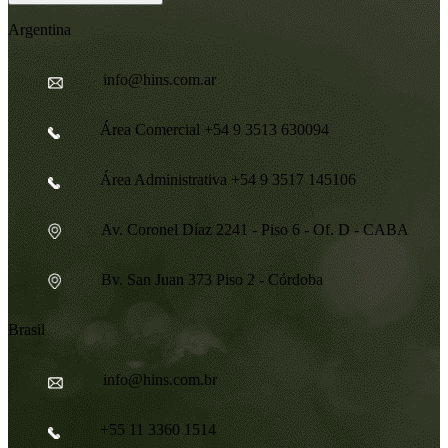
Argentina
info@hins.com.ar
Área Comercial +54 9 3513 630094
Área Administrativa +54 9 3517 145106
Av. Coronel Díaz 2241 - Piso 6 - Of. D - CABA
Bv. San Juan 373 Piso 2 - Córdoba
Brasil
info@hins.com.br
+55 11 3360 1514