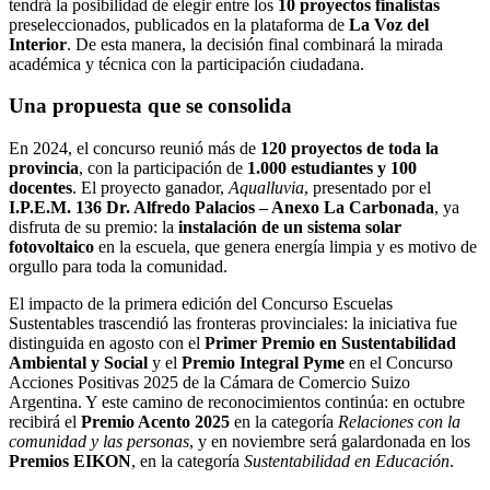
tendrá la posibilidad de elegir entre los
10 proyectos finalistas
preseleccionados, publicados en la plataforma de
La Voz del
Interior
. De esta manera, la decisión final combinará la mirada
académica y técnica con la participación ciudadana.
Una propuesta que se consolida
En 2024, el concurso reunió más de
120 proyectos de toda la
provincia
, con la participación de
1.000 estudiantes y 100
docentes
. El proyecto ganador,
Aqualluvia
, presentado por el
I.P.E.M. 136 Dr. Alfredo Palacios – Anexo La Carbonada
, ya
disfruta de su premio: la
instalación de un sistema solar
fotovoltaico
en la escuela, que genera energía limpia y es motivo de
orgullo para toda la comunidad.
El impacto de la primera edición del Concurso Escuelas
Sustentables trascendió las fronteras provinciales: la iniciativa fue
distinguida en agosto con el
Primer Premio en Sustentabilidad
Ambiental y Social
y el
Premio Integral Pyme
en el Concurso
Acciones Positivas 2025 de la Cámara de Comercio Suizo
Argentina. Y este camino de reconocimientos continúa: en octubre
recibirá el
Premio Acento 2025
en la categoría
Relaciones con la
comunidad y las personas
, y en noviembre será galardonada en los
Premios EIKON
, en la categoría
Sustentabilidad en Educación
.