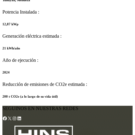
Tunuyán, Mendoza
Potencia Instalada :
12,87 kWp
Generación eléctrica estimada :
21 kWh/año
Año de ejecución :
2024
Reducción de emisiones de CO2e estimada :
200 t CO2e (a lo largo de su vida útil)
SEGUINOS EN NUESTRAS REDES
Facebook
X
Instagram
LinkedIn