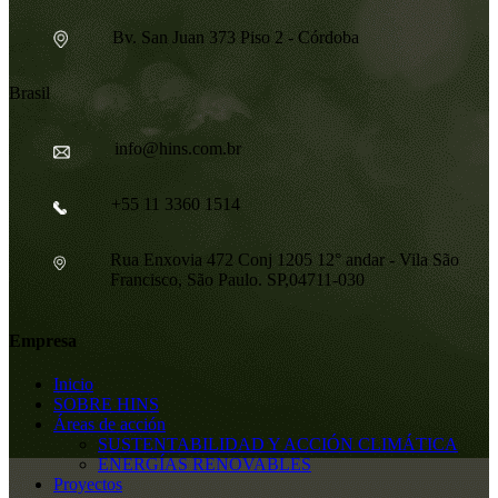
Bv. San Juan 373 Piso 2 - Córdoba
Brasil
info@hins.com.br
+55 11 3360 1514
Rua Enxovia 472 Conj 1205 12° andar - Vila São
Francisco, São Paulo. SP,04711-030
Empresa
Inicio
SOBRE HINS
Áreas de acción
SUSTENTABILIDAD Y ACCIÓN CLIMÁTICA
ENERGÍAS RENOVABLES
Proyectos