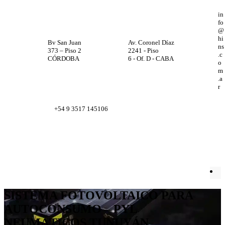
in
fo
@
hi
Bv San Juan
Av. Coronel Díaz
ns
373 – Piso 2
2241 - Piso
.c
CÓRDOBA
6 - Of. D - CABA
o
m
.a
r
+54 9 3517 145106
Facebook
X
Instagram
LinkedIn
SISTEMA FOTOVOLTAICO PARA
AUTOCONSUMO – PYL
NEUMÁTICOS TUNUYÁN