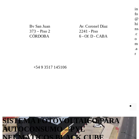
in
fo
@
hi
Bv San Juan
Av. Coronel Díaz
ns
373 – Piso 2
2241 - Piso
.c
CÓRDOBA
6 - Of. D - CABA
o
m
.a
r
+54 9 3517 145106
Facebook
X
Instagram
LinkedIn
SISTEMA FOTOVOLTAICO PARA
AUTOCONSUMO – PYL
NEUMÁTICOS BLACK CUBE