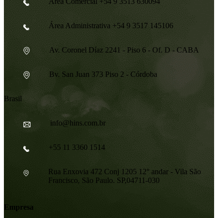
Área Comercial +54 9 3513 630094
Área Administrativa +54 9 3517 145106
Av. Coronel Díaz 2241 - Piso 6 - Of. D - CABA
Bv. San Juan 373 Piso 2 - Córdoba
Brasil
info@hins.com.br
+55 11 3360 1514
Rua Enxovia 472 Conj 1205 12° andar - Vila São
Francisco, São Paulo. SP,04711-030
Empresa