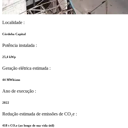
Localidade :
Córdoba Capital
Potência instalada :
25,4 kWp
Geração elétrica estimada :
44 MWh/ano
Ano de execução :
2022
Redução estimada de emissões de CO₂e :
418 t CO₂e (ao longo de sua vida útil)