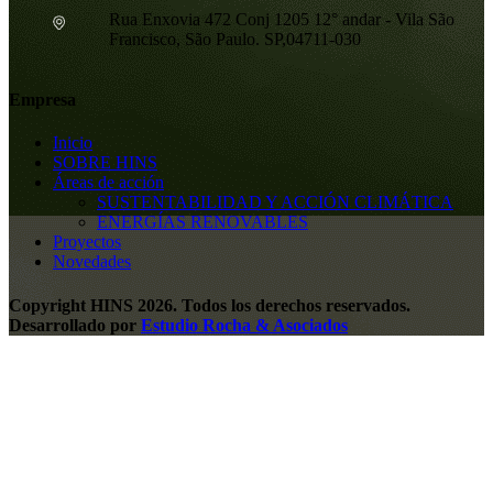
Rua Enxovia 472 Conj 1205 12° andar - Vila São
Francisco, São Paulo. SP,04711-030
Empresa
Inicio
SOBRE HINS
Áreas de acción
SUSTENTABILIDAD Y ACCIÓN CLIMÁTICA
ENERGÍAS RENOVABLES
Proyectos
Novedades
Copyright HINS 2026. Todos los derechos reservados.
Desarrollado por
Estudio Rocha & Asociados