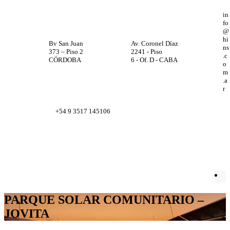
in
fo
@
hi
Bv San Juan
Av. Coronel Díaz
ns
373 – Piso 2
2241 - Piso
.c
CÓRDOBA
6 - Of. D - CABA
o
m
.a
r
+54 9 3517 145106
Facebook
X
Instagram
LinkedIn
PARQUE SOLAR COMUNITARIO –
JOVITA