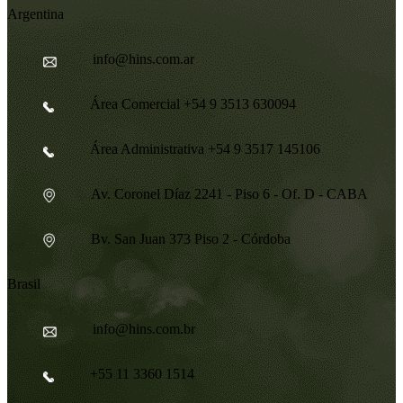
Argentina
info@hins.com.ar
Área Comercial +54 9 3513 630094
Área Administrativa +54 9 3517 145106
Av. Coronel Díaz 2241 - Piso 6 - Of. D - CABA
Bv. San Juan 373 Piso 2 - Córdoba
Brasil
info@hins.com.br
+55 11 3360 1514