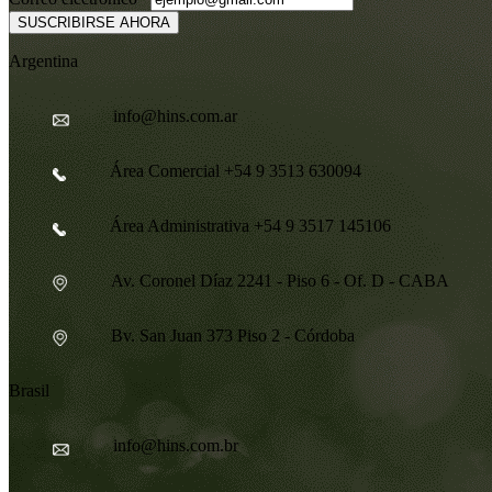
Correo
SUSCRIBIRSE AHORA
Argentina
info@hins.com.ar
Área Comercial +54 9 3513 630094
Área Administrativa +54 9 3517 145106
Av. Coronel Díaz 2241 - Piso 6 - Of. D - CABA
Bv. San Juan 373 Piso 2 - Córdoba
Brasil
info@hins.com.br