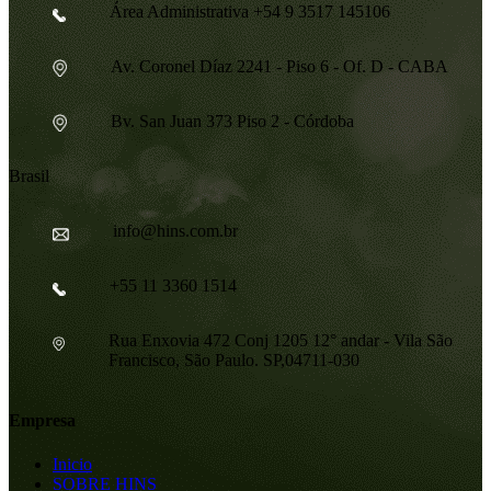
Área Administrativa +54 9 3517 145106
Av. Coronel Díaz 2241 - Piso 6 - Of. D - CABA
Bv. San Juan 373 Piso 2 - Córdoba
Brasil
info@hins.com.br
+55 11 3360 1514
Rua Enxovia 472 Conj 1205 12° andar - Vila São
Francisco, São Paulo. SP,04711-030
Empresa
Inicio
SOBRE HINS