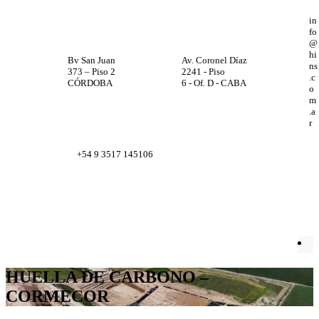
in
fo
@
hi
Bv San Juan
Av. Coronel Díaz
ns
373 – Piso 2
2241 - Piso
.c
CÓRDOBA
6 - Of. D - CABA
o
m
.a
r
+54 9 3517 145106
Facebook
X
Instagram
LinkedIn
HUELLA DE CARBONO –
CORMECOR