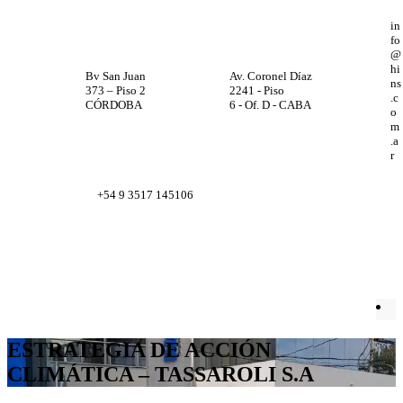
in
fo
@
hi
Bv San Juan
Av. Coronel Díaz
ns
373 – Piso 2
2241 - Piso
.c
CÓRDOBA
6 - Of. D - CABA
o
m
.a
r
+54 9 3517 145106
Facebook
X
Instagram
LinkedIn
ESTRATEGIA DE ACCIÓN
CLIMÁTICA – TASSAROLI S.A