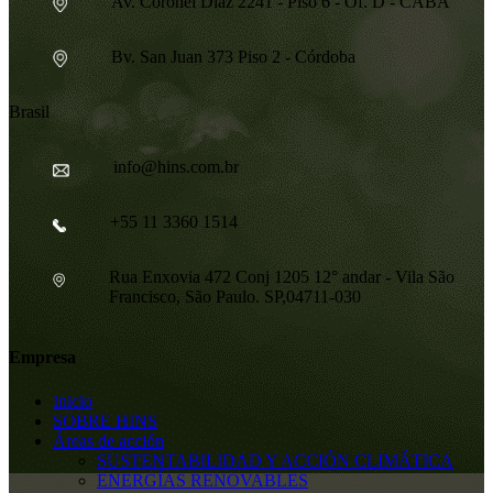
Av. Coronel Díaz 2241 - Piso 6 - Of. D - CABA
Bv. San Juan 373 Piso 2 - Córdoba
Brasil
info@hins.com.br
+55 11 3360 1514
Rua Enxovia 472 Conj 1205 12° andar - Vila São
Francisco, São Paulo. SP,04711-030
Empresa
Inicio
SOBRE HINS
Áreas de acción
SUSTENTABILIDAD Y ACCIÓN CLIMÁTICA
ENERGÍAS RENOVABLES