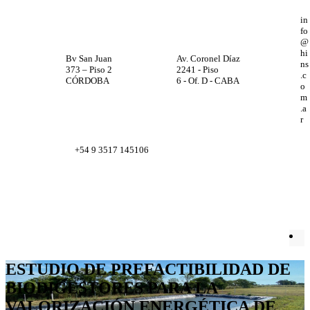
in
fo
@
hi
Bv San Juan
Av. Coronel Díaz
ns
373 – Piso 2
2241 - Piso
.c
CÓRDOBA
6 - Of. D - CABA
o
m
.a
r
+54 9 3517 145106
Facebook
X
Instagram
LinkedIn
ESTUDIO DE PREFACTIBILIDAD DE
BIODIGESTORES PARA LA
VALORIZACIÓN ENERGÉTICA DE