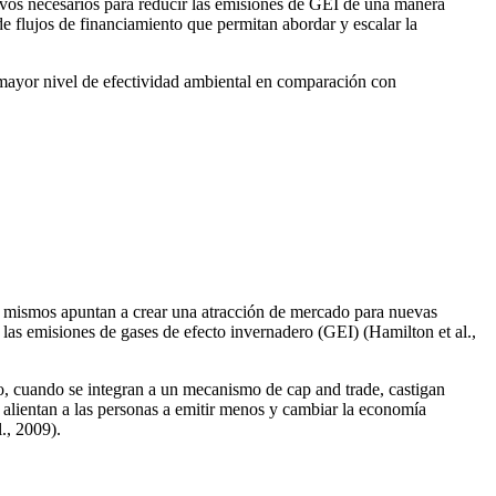
ivos necesarios para reducir las emisiones de GEI de una manera
de flujos de financiamiento que permitan abordar y escalar la
 mayor nivel de efectividad ambiental en comparación con
s mismos apuntan a crear una atracción de mercado para nuevas
las emisiones de gases de efecto invernadero (GEI) (Hamilton et al.,
o, cuando se integran a un mecanismo de cap and trade, castigan
alientan a las personas a emitir menos y cambiar la economía
., 2009).