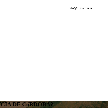
info@hins.com.ar
NCIA DE CóRDOBA?