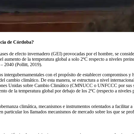
incia de Córdoba?
gases de efecto invernadero (GEI) provocadas por el hombre, se consid
el aumento de la temperatura global a solo 2ºC respecto a niveles prein
 2040 (Pollitt, 2019).
s intergubernamentales con el propósito de establecer compromisos y h
l cambio climático. De esta manera, se estructura a nivel internaciona
iones Unidas sobre Cambio Climático (CMNUCC o UNFCCC por sus siglas
nto de la temperatura global por debajo de los 2ºC (respecto a niveles p
bernanza climática, mecanismos e instrumentos orientados a facilitar a 
en particular los llamados mecanismos de mercado sobre los que se prof