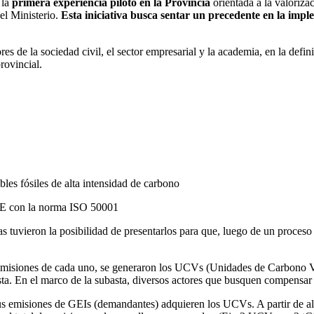
 la
primera experiencia piloto en la Provincia
orientada a la valoriza
del Ministerio.
Esta iniciativa busca sentar un precedente en la imp
s de la sociedad civil, el sector empresarial y la academia, en la defi
rovincial.
les fósiles de alta intensidad de carbono
SGE con la norma ISO 50001
as tuvieron la posibilidad de presentarlos para que, luego de un proces
e emisiones de cada uno, se generaron los UCVs (Unidades de Carbono Ve
basta. En el marco de la subasta, diversos actores que busquen compen
us emisiones de GEIs (demandantes) adquieren los UCVs. A partir de al