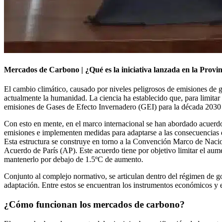
Mercados de Carbono | ¿Qué es la iniciativa lanzada en la Prov
El cambio climático, causado por niveles peligrosos de emisiones de 
actualmente la humanidad. La ciencia ha establecido que, para limitar 
emisiones de Gases de Efecto Invernadero (GEI) para la década 2030 –
Con esto en mente, en el marco internacional se han abordado acuerdo
emisiones e implementen medidas para adaptarse a las consecuencias de
Esta estructura se construye en torno a la Convención Marco de Nac
Acuerdo de París (AP). Este acuerdo tiene por objetivo limitar el aume
mantenerlo por debajo de 1.5ºC de aumento.
Conjunto al complejo normativo, se articulan dentro del régimen de go
adaptación. Entre estos se encuentran los instrumentos económicos y 
¿Cómo funcionan los mercados de carbono?