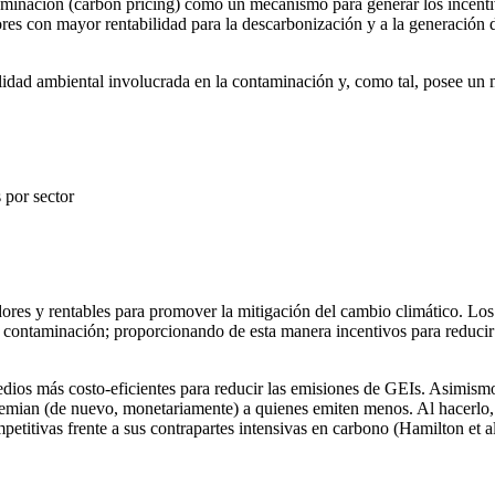
taminación (carbon pricing) como un mecanismo para generar los incent
ctores con mayor rentabilidad para la descarbonización y a la generación 
alidad ambiental involucrada en la contaminación y, como tal, posee un
 por sector
res y rentables para promover la mitigación del cambio climático. Lo
a contaminación; proporcionando de esta manera incentivos para reducir 
dios más costo-eficientes para reducir las emisiones de GEIs. Asimism
emian (de nuevo, monetariamente) a quienes emiten menos. Al hacerlo, 
itivas frente a sus contrapartes intensivas en carbono (Hamilton et al